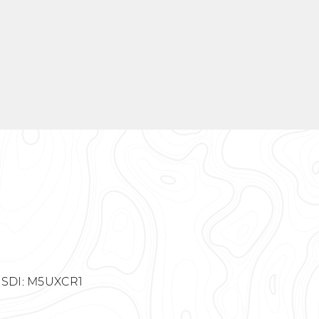
 - SDI: M5UXCR1