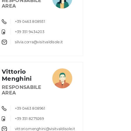
RESPONSABILE
AREA
+39 0463 808931
+39 351 9434203
silvia.corra@visitvaldisole.it
Vittorio
Menghini
RESPONSABILE
AREA
+39 0463 808961
+39 351 8279269
vittorio.menghini@visitvaldisole.it