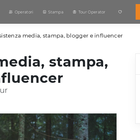
Operatori
Stampa
Tour Operator
sistenza media, stampa, blogger e influencer
media, stampa,
nfluencer
ur