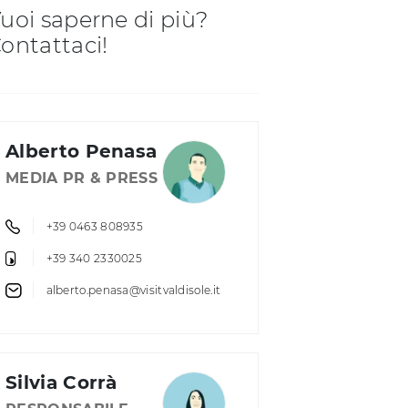
uoi saperne di più?
ontattaci!
Alberto Penasa
MEDIA PR & PRESS
+39 0463 808935
+39 340 2330025
alberto.penasa@visitvaldisole.it
Silvia Corrà