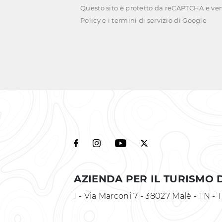
Questo sito è protetto da reCAPTCHA e ve
Policy
e i
termini di servizio
di Google
AZIENDA PER IL TURISMO D
I - Via Marconi 7 - 38027 Malè - TN 