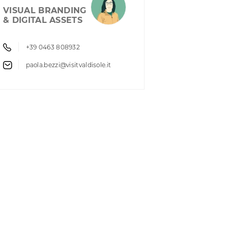
VISUAL BRANDING
& DIGITAL ASSETS
+39 0463 808932
paola.bezzi@visitvaldisole.it