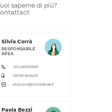
uoi saperne di più?
ontattaci!
Silvia Corrà
RESPONSABILE
AREA
+39 0463 808931
+39 351 9434203
silvia.corra@visitvaldisole.it
Paola Bezzi