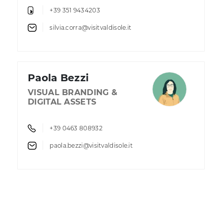
+39 351 9434203
silvia.corra@visitvaldisole.it
Paola Bezzi
VISUAL BRANDING &
DIGITAL ASSETS
+39 0463 808932
paola.bezzi@visitvaldisole.it